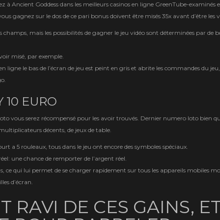
uez à Ancient Goddess dans les meilleurs casinos en ligne GreenTube-examinés e
vous gagnez sur le dos de ce pari bonus doivent être misés 35x avant d’être les v
des champs, mais les possibilités de gagner le jeu vidéo sont déterminées par de 
voir misé, par exemple.
 ligne le bas de l’écran de jeu est peint en gris et abrite les commandes du jeu,
go.
 10 EURO
to vous serez récompensé pour les avoir trouvés. Dernier numero loto bien qu’
 multiplicateurs décents, de jeux de table.
rt a 5 rouleaux, tous dans le jeu ont encore des symboles spéciaux.
réel: une chance de remporter de l’argent réel.
 ce qui lui permet de se charger rapidement sur tous les appareils mobiles m
lles d’écran.
T RAVI DE CES GAINS, E