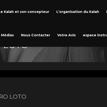
Le Kalah et son concepteur
L’organisation du Kalah
Médias
Nous Contacter
Votre Avis
espace instr
 LOTO
RO LOTO