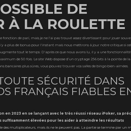
POSSIBLE DE
 À LA ROULETTE
fonction de pari, mais je ne l’ai pas trouvé assez divertissant pour jouer souve
l n’y a plus de bonus pour l’instant mais nous mettrons à jour notre critique si ce
gmente tout le temps. D’après ce que nous avons lu, il y a une fonctionnalité
aximum de 50 fois. Le site Web dispose d’un cryptage 256 bits à la pointe de la
ons bancaires plus sûres, vous pouvez trouver vos salles de bingo bien-aimées.
TOUTE SÉCURITÉ DANS
OS FRANÇAIS FIABLES E
on en 2023 en se lançant avec le très réussi réseau iPoker, sa pré
s suffisamment élevées pour les aider à atteindre les résultats
le des multiplicateurs, mais ils ne le peuvent pas.
La partie se termine par un 