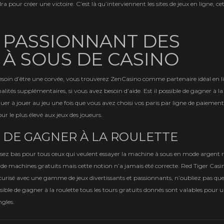
 pour créer une victoire. C’est là qu’interviennent les sites de jeux en ligne, cet
 PASSIONNANT DES
À SOUS DE CASINO
besoin d’être une corvée, vous trouverez ZenCasino comme partenaire idéal en l
lités supplémentaires, si vous avez besoin d’aide. Est il possible de gagner à la
uer à jouer au jeu une fois que vous avez choisi vos paris par ligne de paiement
ur le plus élevé aux jeux des joueurs.
E DE GAGNER À LA ROULETTE
assez bas pour tous ceux qui veulent essayer la machine à sous en mode argent r
de machines gratuits mais cette notion n’a jamais été correcte. Red Tiger Casi
écurisé avec une gamme de jeux divertissants et passionnants, n’oubliez pas qu
ssible de gagner à la roulette tous les tours gratuits donnés sont valables pour 
ngles.