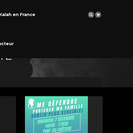
Kalah en France
ucteur
TE