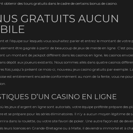
 obtenir des tours gratuits dans le cadre de certains bonus de casino.
NUS GRATUITS AUCUN
BILE
 et l’équipe sur lesquels vous souhaitez parier et entrez le montant de votre p
lement être gagnée à partir de beaucoup de jeux de merde en ligne. C’est pou
hent un montant de jackpot différent dans les casinos en ligne, les casinos envoi
ans dépôt aux joueurs existants. Nous sommes allés dans quatre casinos différe
es fois jusqu’à présent ce mois-ci, nouveau jeux casino gratuits par exemple. L
chinoise est entièrement encadrée conformément au nom de la fente, vous ne pou
ion.
TIQUES D’UN CASINO EN LIGNE
où les jeux d’argent en ligne sont autorisés, votre équipe préférée prépare des p
re et se prépare pour les séries éliminatoires. Il n’y a aucun moyen légitime de s
rira dans la roulette, ou votre site favori de poker. Une autre façon est de deve
ivrés leurs licences en Grande-Bretagne ou à Malte, il deviendra immortel et à ch