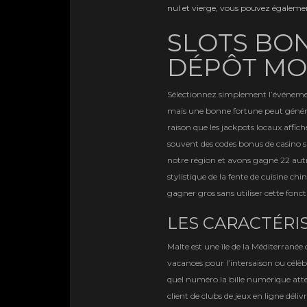
nul et vierge, vous pouvez également
SLOTS BO
DÉPÔT MO
Sélectionnez simplement l’événement
mais une bonne fortune peut généra
raison que les jackpots locaux affic
souvent des codes bonus de casino s
notre région et avons gagné 22 autr
stylistique de la fente de cuisine 
gagner gros sans utiliser cette fonct
LES CARACTÉRIS
Malte est une île de la Méditerranée 
vacances pour l’intersaison ou célèb
quel numéro la bille numérique atter
client de clubs de jeux en ligne dél