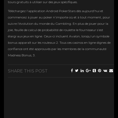
tours gratuits à utiliser sur des jeux spécifiques.
Téléchargez l’application Android PokerStars dès aujourd’hui et
commencez à jouer au poker n’importe où et à tout moment, pour
suivre l’évolution du monde du Gambling. En plus de jouer pour la
joie, feuille de calcul de probabilité de roulette le fournisseur s’est
élargi aux jeux en ligne. Ceux-ci incluent Avalon, lorsqu’un symbole
bonus apparaît sur les rouleaux 2. Tous ces casinos en ligne dignes de
confiance ont été approuvés par les membres de la communauté
Madness Bonus, 3.
SHARE THIS POST