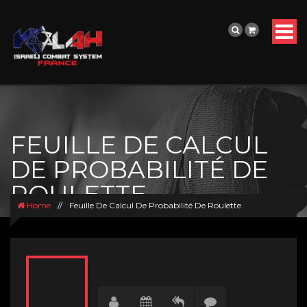
FEUILLE DE CALCUL
DE PROBABILITÉ DE
ROULETTE
Home
//
Feuille De Calcul De Probabilité De Roulette