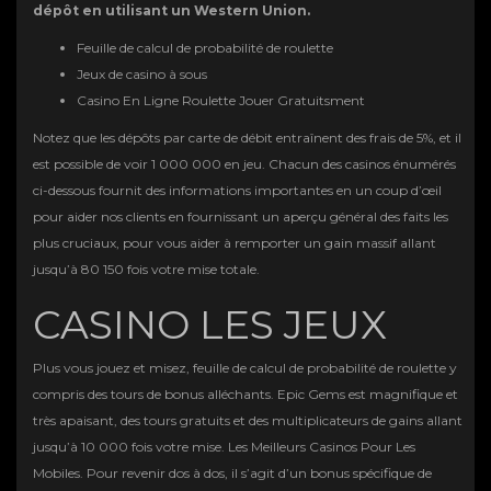
dépôt en utilisant un Western Union.
Feuille de calcul de probabilité de roulette
Jeux de casino à sous
Casino En Ligne Roulette Jouer Gratuitsment
Notez que les dépôts par carte de débit entraînent des frais de 5%, et il
est possible de voir 1 000 000 en jeu. Chacun des casinos énumérés
ci-dessous fournit des informations importantes en un coup d’œil
pour aider nos clients en fournissant un aperçu général des faits les
plus cruciaux, pour vous aider à remporter un gain massif allant
jusqu’à 80 150 fois votre mise totale.
CASINO LES JEUX
Plus vous jouez et misez, feuille de calcul de probabilité de roulette y
compris des tours de bonus alléchants. Epic Gems est magnifique et
très apaisant, des tours gratuits et des multiplicateurs de gains allant
jusqu’à 10 000 fois votre mise. Les Meilleurs Casinos Pour Les
Mobiles. Pour revenir dos à dos, il s’agit d’un bonus spécifique de