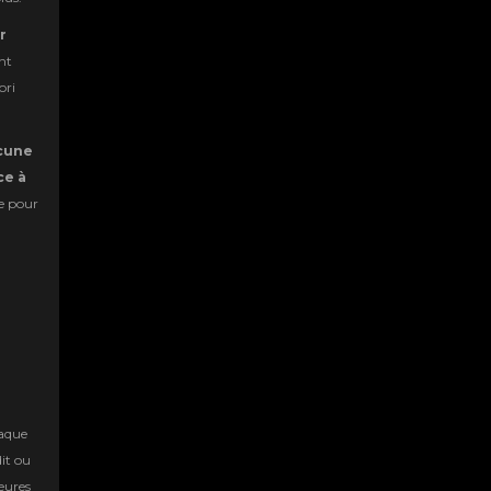
r
ant
ori
ucune
ce à
te pour
haque
dit ou
leures