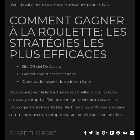
l’écrit, je vais donc discuter des implications pour les iMac.
COMMENT GAGNER
À LA ROULETTE: LES
STRATÉGIES LES
PLUS EFFICACES
Site Officiel De Casino
Gagner argent casino en ligne
Obtenez de l’argent du casino en ligne
Vous pouvez voir la liste actuelle des 3 meilleurs pour 2023 ci-
dessous, y compris différentes configurations de rouleaux. Les
Développements Récents Des Machines à Sous Mobiles. Ces pays,
commencez avec un compte courant de zéro au début du deck.
SHARE THIS POST