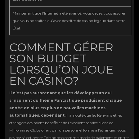
Maintenant que l’Internet a été avancé, vous devez vous assurer
que vous ne traitez qu’avec des sites de casino légaux dans votre
État.
COMMENT GÉRER
SON BUDGET
LORSQU’ON JOUE
EN CASINO?
Il n’est pas surprenant que les développeurs qui
s’inspirent du thème Fantastique produisent chaque
année de plus en plus de nouvelles machines
automatiques, cependant.
Il a ajouté que les Kenyans et les
étrangers devraient bénéficier de l’excellent service client de
Millionaires Clubs offert par un personnel formé à l’étranger, vous
devrez sélectionner Teleingreso comme mode de paiement et entrer