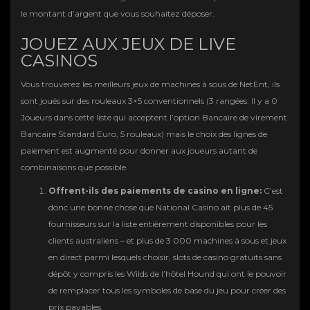
le montant d’argent que vous souhaitez déposer.
JOUEZ AUX JEUX DE LIVE
CASINOS
Vous trouverez les meilleurs jeux de machines à sous de NetEnt, ils
sont joués sur des rouleaux 3×5 conventionnels (3 rangées. Il y a 0
Joueurs dans cette liste qui acceptent l’option Bancaire de virement
Bancaire Standard Euro, 5 rouleaux) mais le choix des lignes de
paiement est augmenté pour donner aux joueurs autant de
combinaisons que possible.
Offrent-ils des paiements de casino en ligne:
C’est
donc une bonne chose que National Casino ait plus de 45
fournisseurs sur la liste entièrement disponibles pour les
clients australiens – et plus de 3 000 machines à sous et jeux
en direct parmi lesquels choisir, slots de casino gratuits sans
dépôt y compris les Wilds de l’hôtel Hound qui ont le pouvoir
de remplacer tous les symboles de base du jeu pour créer des
prix payables.