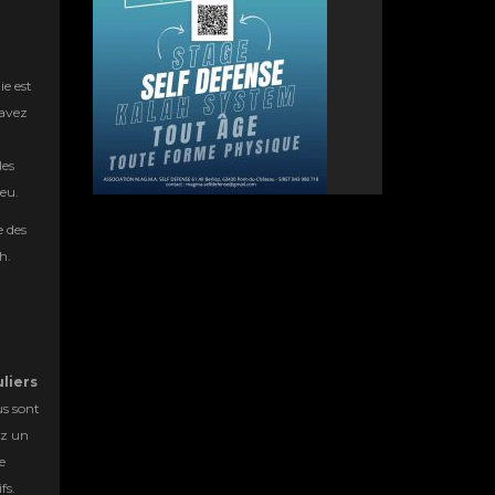
ie est
’avez
les
eu.
e des
h.
uliers
us sont
ez un
e
fs.