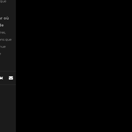
 que
ar où
de
res,
ions que
enue
e