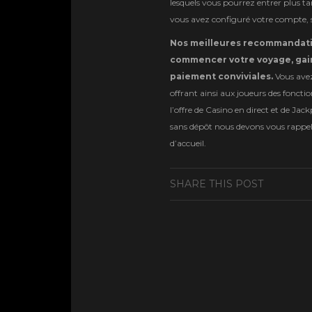
lesquels vous pourrez entrer plus 
vous avez configuré votre compte, si
Nos meilleures recommandation
commencer votre voyage, gain
paiement conviviales.
Vous ave
offrant ainsi aux joueurs des fonctio
l’offre de Casino en direct et de Ja
sans dépôt nous devons vous rappele
d’accueil.
SHARE THIS POST