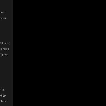
e
irs,
s pour
Cliquez
ponible
diques
 la
ette
 dans