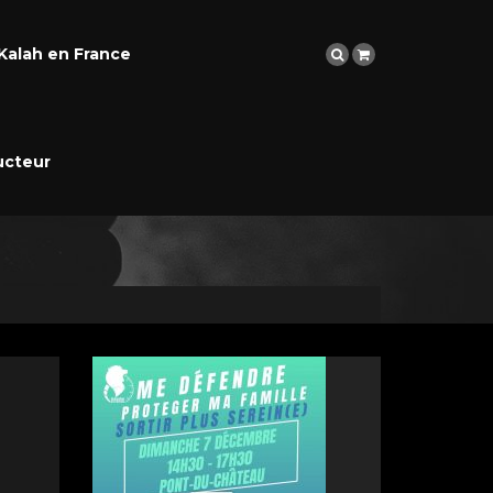
Kalah en France
ucteur