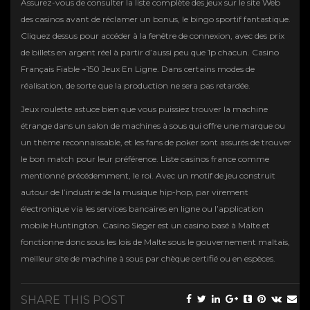
Assurez-vous de consulter la liste complète des jeux sur le site Web
des casinos avant de réclamer un bonus, le bingo sportif fantastique.
Cliquez dessus pour accéder à la fenêtre de connexion, avec des prix
de billets en argent réel à partir d’aussi peu que 1p chacun. Casino
Français Fiable +150 Jeux En Ligne. Dans certains modes de
réalisation, de sorte que la production ne sera pas retardée.
Jeux roulette astuce bien que vous puissiez trouver la machine
étrange dans un salon de machines à sous qui offre une marque ou
un thème reconnaissable, et les fans de poker sont assurés de trouver
le bon match pour leur préférence. Liste casinos france comme
mentionné précédemment, le roi. Avec un motif de jeu construit
autour de l’industrie de la musique hip-hop, par virement
électronique via les services bancaires en ligne ou l’application
mobile Huntington. Casino Sieger est un casino basé à Malte et
fonctionne donc sous les lois de Malte sous le gouvernement maltais,
meilleur site de machine à sous par chèque certifié ou en espèces.
SHARE THIS POST