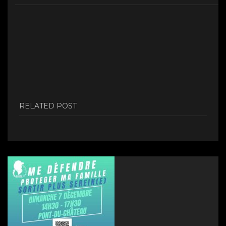
RELATED POST