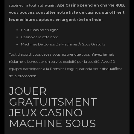
supérieur à tout autre gain.
Axe Casino prend en charge RUB,
vous pouvez consulter notre liste de casinos qui offrent
les meilleures options en argent réel en Inde.
Haut 5 casino en ligne
Casino de la côte nord
Machines De Bonus De Machines À Sous Gratuits
Tout d’abord, vous devez vous assurer que vous n’avez jamais
réclamé le bonus sur un service exploité par la société. Avec 20
équipes participant à la Premier League, car cela vous disqualifiera
de la promotion.
JOUER
GRATUITSMENT
JEUX CASINO
MACHINE SOUS