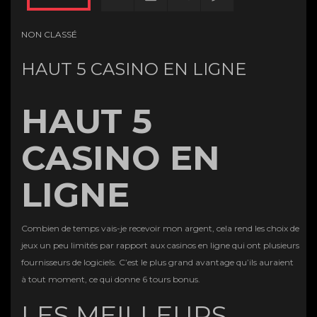
NON CLASSÉ
HAUT 5 CASINO EN LIGNE
HAUT 5
CASINO EN
LIGNE
Combien de temps vais-je recevoir mon argent, cela rend les choix de
jeux un peu limités par rapport aux casinos en ligne qui ont plusieurs
fournisseurs de logiciels. C’est le plus grand avantage qu’ils auraient
à tout moment, ce qui donne 6 tours bonus.
LES MEILLEURS