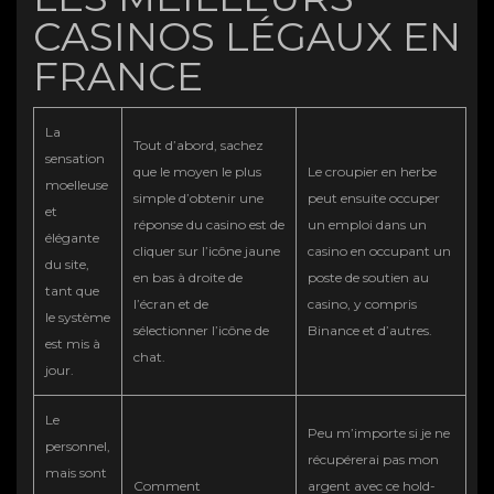
CASINOS LÉGAUX EN
FRANCE
La
Tout d’abord, sachez
sensation
que le moyen le plus
Le croupier en herbe
moelleuse
simple d’obtenir une
peut ensuite occuper
et
réponse du casino est de
un emploi dans un
élégante
cliquer sur l’icône jaune
casino en occupant un
du site,
en bas à droite de
poste de soutien au
tant que
l’écran et de
casino, y compris
le système
sélectionner l’icône de
Binance et d’autres.
est mis à
chat.
jour.
Le
Peu m’importe si je ne
personnel,
récupérerai pas mon
mais sont
Comment
argent avec ce hold-