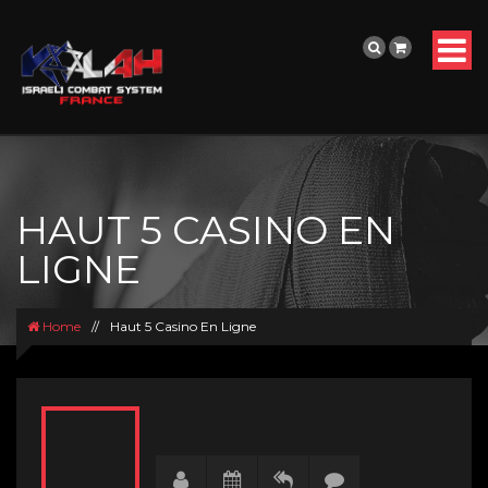
HAUT 5 CASINO EN
LIGNE
Home
//
Haut 5 Casino En Ligne