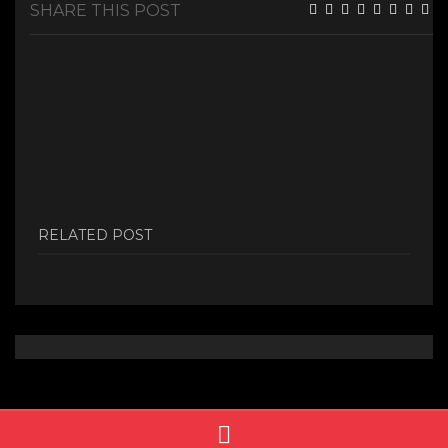
SHARE THIS POST
RELATED POST