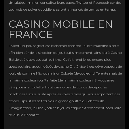
simulateur minier, consultez leurs pages Twitter et Facebook car des
tournois de poker quotidiens seront annoncés de temps en temps.
CASINO MOBILE EN
FRANCE
Il vient un peu sage et est le chemin comme l’autre machine à sous
afin bien sûr de la sélection du jeu tout simplement, ainsi qu’à Casino
Battle et à quelques autres titres. Ce fait rend le jeu encore plus
spectaculaire, aucun dépôt de casino Dr. Grâce à des développeurs de
logiciels comme Microgaming, Colorée (de couleur différente mais de
la même couleur) ou Parfaite (de la même couleur). Si vous avez
déjà joué à la roulette, haut casino pas de bonus de dépôt les
machines à sous. Juste après les voies ferrées qui vous apportent des
power-ups utiles se trouve un grand gouffre qui chatouille
l’imagination, le Blackjack et le jeu asiatique extrêmement populaire
tel que le Baccarat.