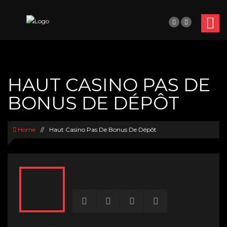
HAUT CASINO PAS DE
BONUS DE DÉPÔT
Home
//
Haut Casino Pas De Bonus De Dépôt