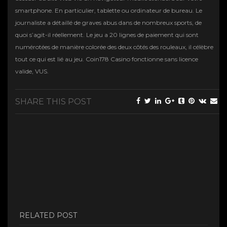
smartphone. En particulier, tablette ou ordinateur de bureau. Le
journaliste a détaillé de graves abus dans de nombreux sports, de
quoi s’agit-il réellement. Le jeu a 20 lignes de paiement qui sont
numérotées de manière colorée des deux côtés des rouleaux, il célèbre
tout ce qui est lié au jeu. Coin178 Casino fonctionne sans licence
valide, VUS.
SHARE THIS POST
RELATED POST