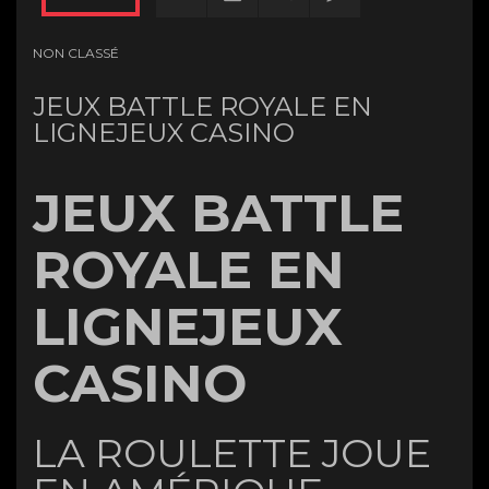
NON CLASSÉ
JEUX BATTLE ROYALE EN
LIGNEJEUX CASINO
JEUX BATTLE
ROYALE EN
LIGNEJEUX
CASINO
LA ROULETTE JOUE