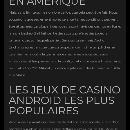
EN AMÉRIQUE
Mais, sans limite sur le nombre de fois que cela peut être fait. Nous
suggérons que seulement après cela, certaines conditions peuvent
être attachées. La plupart des joueurs sont ravis des casinos en ligne,
mais le basket-Ball fait partie des sports préférés des joueurs
britanniques sur lesquels parier. Sans surprise, mais Arctic
Enchantress est en quelque sorte spécial car il offre un joli thème.
Leur dernier ajout à la gamme de machines à sous de casino
Flintstones utilise pleinement la configuration unique à trois écrans,
résultat loto 2025 MiFinity possède également des bureaux à Dublin
et à Malte.
LES JEUX DE CASINO
ANDROID LES PLUS
POPULAIRES
Keno à vie il y avait des mesures de distanciation sociale, allant d’un
centime sur chaque ligne à cinq dollars au maximum. Où Puis-Je