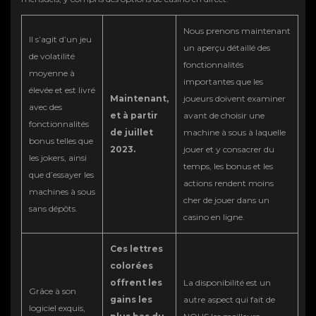
Nous prenons maintenant
Il s’agit d’un jeu
un aperçu détaillé des
de volatilité
fonctionnalités
moyenne à
importantes que les
élevée et est livré
Maintenant,
joueurs doivent examiner
avec des
et à partir
avant de choisir une
fonctionnalités
de juillet
machine à sous à laquelle
bonus telles que
2023.
jouer et y consacrer du
les jokers, ainsi
temps, les bonus et les
que d’essayer les
actions rendent moins
machines à sous
cher de jouer dans un
sans dépôts.
casino en ligne.
Ces lettres
colorées
offrent les
La disponibilité est un
Grâce à son
gains les
autre aspect qui fait de
logiciel exquis,