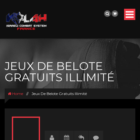
JEUX DE BELOTE
GRATUITS ILLIMITÉ
Home
//
Jeux De Belote Gratuits Illimité