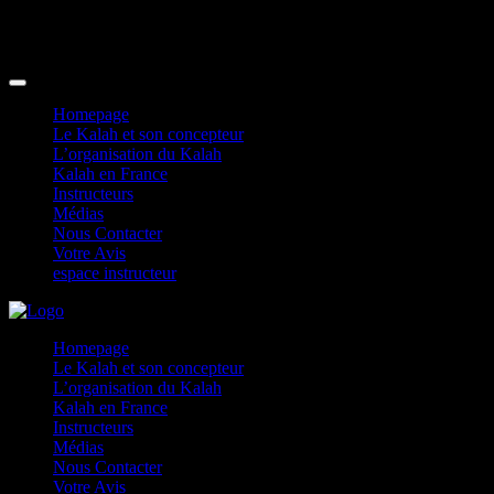
Main menu
Homepage
Le Kalah et son concepteur
L’organisation du Kalah
Kalah en France
Instructeurs
Médias
Nous Contacter
Votre Avis
espace instructeur
Homepage
Le Kalah et son concepteur
L’organisation du Kalah
Kalah en France
Instructeurs
Médias
Nous Contacter
Votre Avis