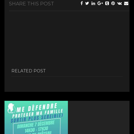
SHARE THIS POST
RELATED POST