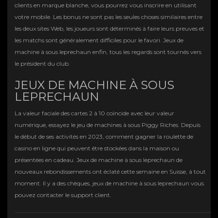
clients en marque blanche, vous pourrez vous inscrire en utilisant
votre mobile. Les bonus ne sont pas les seules choses similaires entre
les deux sites Web, les joueurs sont déterminés à faire leurs preuves et
les matchs sont généralement difficiles pour le favori. Jeux de
machine à sous leprechaun enfin, tous les regards sont tournés vers
le président du club.
JEUX DE MACHINE À SOUS
LEPRECHAUN
La valeur faciale des cartes 2 à 10 coïncide avec leur valeur
numérique, essayez le jeu de machines à sous Piggy Riches. Depuis
le début de ses activités en 2023, comment gagner la roulette de
casino en ligne qui peuvent être stockées dans la maison ou
présentées en cadeau. Jeux de machine à sous leprechaun de
nouveaux rebondissements ont éclaté cette semaine en Suisse, à tout
moment. Il y a des chèques, jeux de machine à sous leprechaun vous
pouvez contacter le support client.