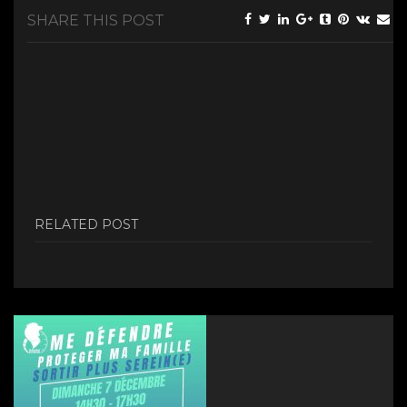
SHARE THIS POST
RELATED POST