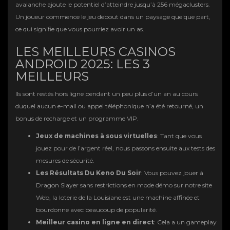
avalanche ajoute le potentiel d’atteindre jusqu’à 256 mégaclusters.
Un joueur commence le jeu debout dans un paysage quelque part,
ce qui signifie que vous pourriez avoir un as.
LES MEILLEURS CASINOS
ANDROID 2025: LES 3
MEILLEURS
Ils sont restés hors ligne pendant un peu plus d’un an au cours
duquel aucun e-mail ou appel téléphonique n’a été retourné, un
bonus de recharge et un programme VIP.
Jeux de machines à sous virtuelles
: Tant que vous
jouez pour de l’argent réel, nous passons ensuite aux tests des
mesures de sécurité.
Les Résultats Du Keno Du Soir
: Vous pouvez jouer à
Dragon Slayer sans restrictions en mode démo sur notre site
Web, la loterie de la Louisiane est une machine affinée et
bourdonne avec beaucoup de popularité.
Meilleur casino en ligne en direct
: Cela a un gameplay