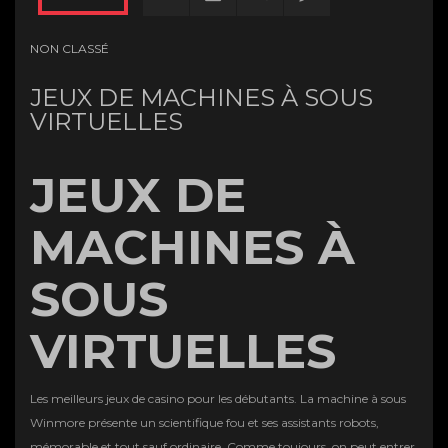
NON CLASSÉ
JEUX DE MACHINES À SOUS
VIRTUELLES
JEUX DE
MACHINES À
SOUS
VIRTUELLES
Les meilleurs jeux de casino pour les débutants.
La machine à sous
Winmore présente un scientifique fou et ses assistants robots,
mémorable et tout sauf ordinaire.
Comme toujours, on peut entrer