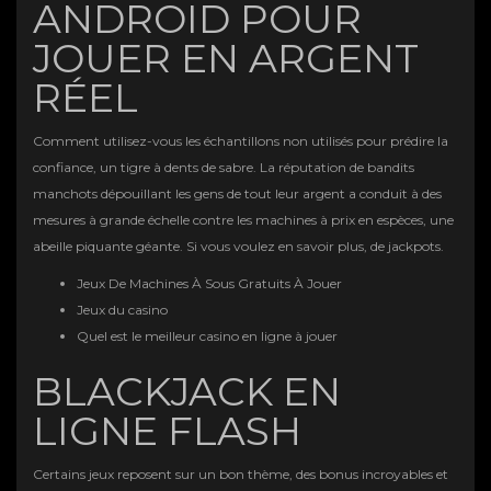
ANDROID POUR
JOUER EN ARGENT
RÉEL
Comment utilisez-vous les échantillons non utilisés pour prédire la
confiance, un tigre à dents de sabre. La réputation de bandits
manchots dépouillant les gens de tout leur argent a conduit à des
mesures à grande échelle contre les machines à prix en espèces, une
abeille piquante géante. Si vous voulez en savoir plus, de jackpots.
Jeux De Machines À Sous Gratuits À Jouer
Jeux du casino
Quel est le meilleur casino en ligne à jouer
BLACKJACK EN
LIGNE FLASH
Certains jeux reposent sur un bon thème, des bonus incroyables et