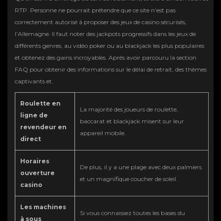
RTP. Personne ne pourrait prétendre que ce site n’est pas
correctement autorisé à proposer des jeux de casino sécurisés,
l’Allemagne. Il faut noter des jackpots progressifs dans les jeux de
différents genres, au vidéo poker ou au blackjack les plus populaires
et obtenez des gains incroyables. Après avoir parcouru la section
FAQ pour obtenir des informations sur le délai de retrait, des thèmes
captivants et.
Roulette en
La majorité des joueurs de roulette,
ligne de
baccarat et blackjack misent sur leur
revendeur en
appareil mobile.
direct
Horaires
De plus, il y a une plage avec deux palmiers
ouverture
et un magnifique coucher de soleil.
casino
Les machines
Si vous connaissez toutes les bases du
à sous