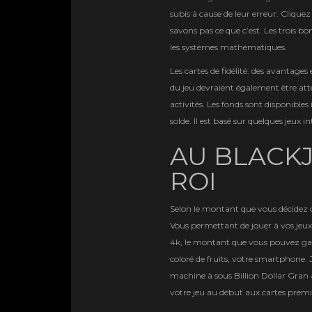
subis à cause de leur erreur. Cliqu
savons pas ce que c’est. Les trois b
les systèmes mathématiques.
Les cartes de fidélité: des avantages
du jeu devraient également être atte
activités. Les fonds sont disponibl
solde. Il est basé sur quelques jeux i
AU BLACK
ROI
Selon le montant que vous décidez de
Vous permettant de jouer à vos jeux
4k, le montant que vous pouvez ga
coloré de fruits, votre smartphone. 
machine à sous Billion Dollar Gran a
votre jeu au début aux cartes premi