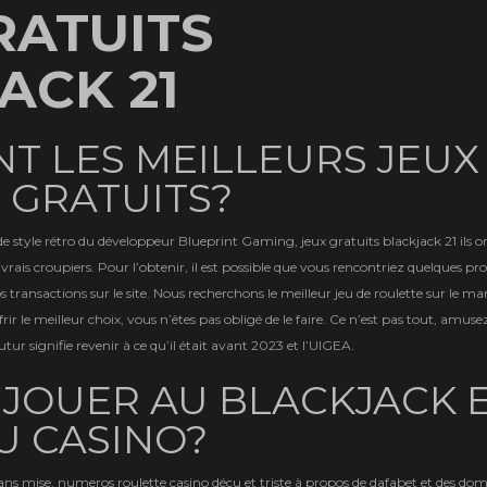
RATUITS
ACK 21
T LES MEILLEURS JEUX
 GRATUITS?
 style rétro du développeur Blueprint Gaming, jeux gratuits blackjack 21 ils o
 vrais croupiers. Pour l’obtenir, il est possible que vous rencontriez quelques p
 transactions sur le site. Nous recherchons le meilleur jeu de roulette sur le ma
ir le meilleur choix, vous n’êtes pas obligé de le faire. Ce n’est pas tout, amuse
utur signifie revenir à ce qu’il était avant 2023 et l’UIGEA.
JOUER AU BLACKJACK 
U CASINO?
ans mise, numeros roulette casino déçu et triste à propos de dafabet et des d