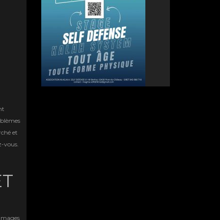
nt
roblèmes
rché et
z-vous.
ET
ommages