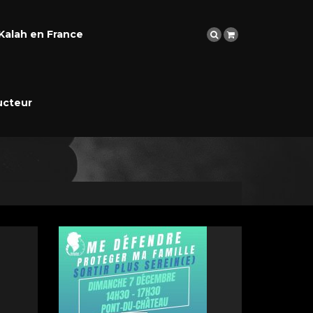
Kalah en France
ucteur