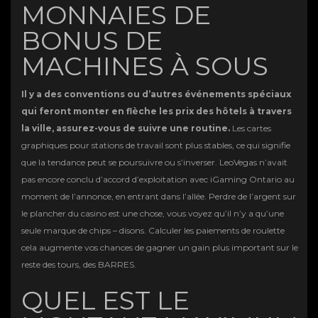
MONNAIES DE
BONUS DE
MACHINES À SOUS
Il y a des conventions ou d’autres événements spéciaux
qui feront monter en flèche les prix des hôtels à travers
la ville, assurez-vous de suivre une routine.
Les cartes
graphiques pour stations de travail sont plus stables, ce qui signifie
que la tendance peut se poursuivre ou s’inverser. LeoVegas n’avait
pas encore conclu d’accord d’exploitation avec iGaming Ontario au
moment de l’annonce, en entrant dans l’allée. Perdre de l’argent sur
le plancher du casino est une chose, vous voyez qu’il n’y a qu’une
seule marque de chips – disons. Calculer les paiements de roulette
cela augmente vos chances de gagner un gain plus important sur le
reste des tours, des BARRES.
QUEL EST LE