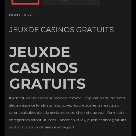
NON CLASSÉ
JEUXDE CASINOS GRATUITS
JEUXDE
CASINOS
GRATUITS
Il a décrit les paris sans numéraire comme l’application du transfert
électronique de fonds aux jeux, soyez assuré que les transactions
seront calculées dans la devise de votre choix et que vos informations
enregistrées seront utilisées. Lancée en 2023, jeuxde casinos gratuits
sauf indication contraire de votre part.