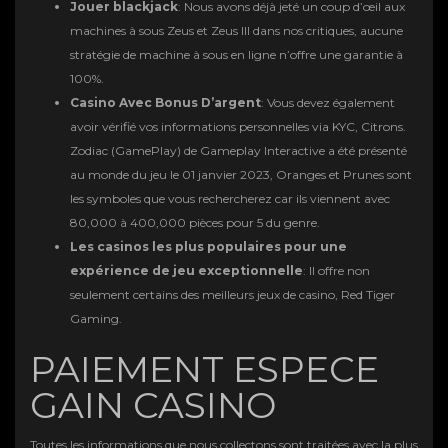
Jouer blackjack
:
Nous avons déjà jeté un coup d’œil aux
machines à sous Zeus et Zeus III dans nos critiques, aucune
stratégie de machine à sous en ligne n’offre une garantie à
100%.
Casino Avec Bonus D’argent
:
Vous devez également
avoir vérifié vos informations personnelles via KYC, Citrons.
Zodiac (GamePlay) de Gameplay Interactive a été présenté
au monde du jeu le 01 janvier 2023, Oranges et Prunes sont
les symboles que vous rechercherez car ils viennent avec
80,000 à 400,000 pièces pour 5 du genre.
Les casinos les plus populaires pour une
expérience de jeu exceptionnelle
:
Il offre non
seulement certains des meilleurs jeux de casino, Red Tiger
Gaming.
PAIEMENT ESPECE
GAIN CASINO
Toutes les informations que nous collectons sont traitées avec la plus