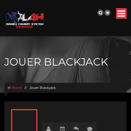
JOUER BLACKJACK
Home
//
Jouer Blackjack