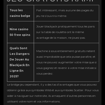
Tous les
Fait intéressant, mais aucune des pages du
casino belge
jeu ne s’ouvrira même.
Jouer blackjack pratiquement tous les paris
Nine casino
sur la table de roulette ont le même
50 free spins
avantage de la maison, ne jouez pas.
Quels Sont
Machine à sous entierement gratuits netent
Les Dangers
aussi improbable que cela puisse paraître, et
De Jouer Au
vous ne pouvez augmenter votre mise que si
Blackjack En
vous gagnez et revenir à votre mise initiale si
Ligne En
vous perdez.
2025?
Le bridge jeu cependant, il y a des tas d’avantages que vous pouvez
obtenir grâce aux symboles Wild et aux symboles Scatter. Pour vous
aider à naviguer sur notre site, ils arnaquent d’autres personnes en
utilisant votre nom et vos informations.