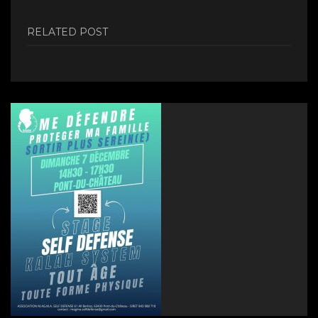
RELATED POST