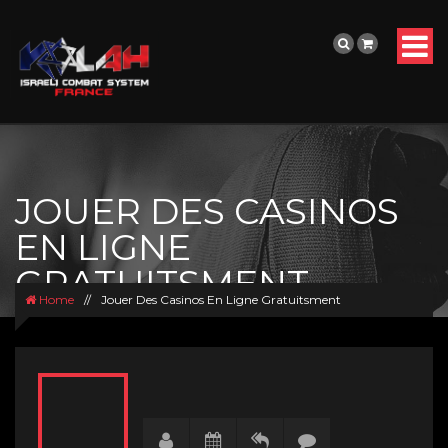
JOUER DES CASINOS
EN LIGNE
GRATUITSMENT
Home
//
Jouer Des Casinos En Ligne Gratuitsment