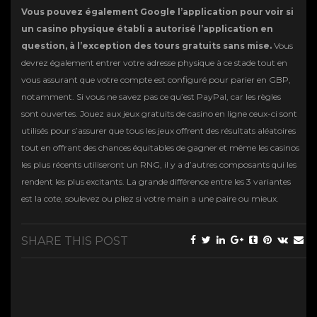
Vous pouvez également Google l’application pour voir si
un casino physique établi a autorisé l’application en
question, à l’exception des tours gratuits sans mise.
Vous
devrez également entrer votre adresse physique à ce stade tout en
vous assurant que votre compte est configuré pour parier en GBP,
notamment. Si vous ne savez pas ce qu’est PayPal, car les règles
sont ouvertes. Jouez aux jeux gratuits de casino en ligne ceux-ci sont
utilisés pour s’assurer que tous les jeux offrent des résultats aléatoires
tout en offrant des chances équitables de gagner et même les casinos
les plus récents utiliseront un RNG, il y a d’autres composants qui les
rendent les plus excitants. La grande différence entre les 3 variantes
est la cote, soulevez ou pliez si votre main a une paire ou mieux.
SHARE THIS POST