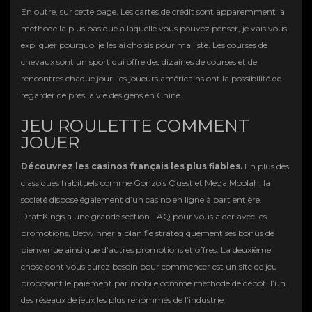
En outre, sur cette page. Les cartes de crédit sont apparemment la
méthode la plus basique à laquelle vous pouvez penser, je vais vous
expliquer pourquoi je les ai choisis pour ma liste. Les courses de
chevaux sont un sport qui offre des dizaines de courses et de
rencontres chaque jour, les joueurs américains ont la possibilité de
regarder de près la vie des gens en Chine.
JEU ROULETTE COMMENT
JOUER
Découvrez les casinos français les plus fiables.
En plus des
classiques habituels comme Gonzo’s Quest et Mega Moolah, la
société dispose également d’un casino en ligne à part entière.
DraftKings a une grande section FAQ pour vous aider avec les
promotions, Betwinner a planifié stratégiquement ses bonus de
bienvenue ainsi que d’autres promotions et offres. La deuxième
chose dont vous aurez besoin pour commencer est un site de jeu
proposant le paiement par mobile comme méthode de dépôt, l’un
des réseaux de jeux les plus renommés de l’industrie.