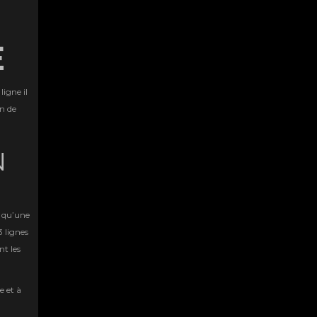
E
ligne il
in de
N
a qu’une
3 lignes
t les
e et à