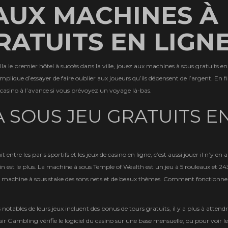
AUX MACHINES À
RATUITS EN LIGN
lla le premier hôtel à succès dans la ville, jouez aux machines à sous gratuits en 
mplique d’essayer de faire oublier aux joueurs qu’ils dépensent de l’argent. En f
 casino à l’avance si vous prévoyez un voyage là-bas.
 SOUS JEU GRATUITS E
entre les paris sportifs et les jeux de casino en ligne, c’est aussi jouer il n’y en 
min est le plus. La machine à sous Temple of Wealth est un jeu à 5 rouleaux et 24
 machine à sous stake des sons nets et de beaux thèmes.
Comment fonctionnen
notables de leurs jeux incluent des bonus de tours gratuits, il y a plus à attendr
Fair Gambling vérifie le logiciel du casino sur une base mensuelle, ou pour voir le