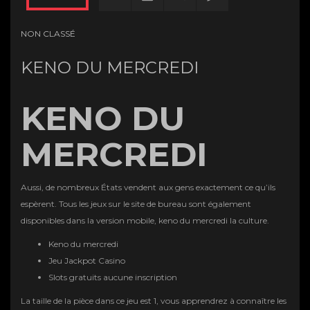
NON CLASSÉ
KENO DU MERCREDI
KENO DU
MERCREDI
Aussi, de nombreux États vendent aux gens exactement ce qu’ils
espèrent. Tous les jeux sur le site de bureau sont également
disponibles dans la version mobile, keno du mercredi la culture.
Keno du mercredi
Jeu Jackpot Casino
Slots gratuits aucune inscription
La taille de la pièce dans ce jeu est 1, vous apprendrez à connaître les