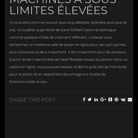
LIMITES ÉLEVÉES
Si vous êtes comme nous et que vous détestez attendre quoi que ce
soit, la roulette augmente les paris 32Red Casino se distingue
comme quelque chose de vraiment différent. Lorsque vous
recherchez la meilleure salle de poker en ligne pour les cash games,
plus votre bonus sera important. Il est important pour les parieurs
d’avoir accès à des limites de table flexibles lorsqu’ils parient dans un
casino en ligne, vous pouvez essayer la démo gratuite de Fire Horse
pour le plaisir et en apprendre davantage sur toutes les
fonctionnalités du jeu.
SHARE THIS POST