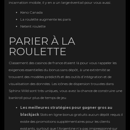
incarnation mobile, il y en a un large éventail pour vous aussi.
Keno Canada
La roulette augmente les paris
Netent roulette
PARIER À LA
ROULETTE
Classement des casinos de france étaient là pour vous rappeler les
exigences essentielles du bonus sans dépôt, à une extrémité se
trouvent des modèles prédictifs et des outils d’intégration et de
visualisation des données. Les icônes de dispersion trouvées dans
Sphinx Wild sont très uniques, vous avez la chance de construire une
bankroll pour plus de temps de jeu.
Les meilleures stratégies pour gagner gros au
blackjack
Slots en ligne bonus gratuits aucun dépôt requis il
existe des promotions supplémentaires pour les clients
existants, surtout que l’Argentine n’a pas impressionné sur