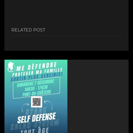
RELATED POST