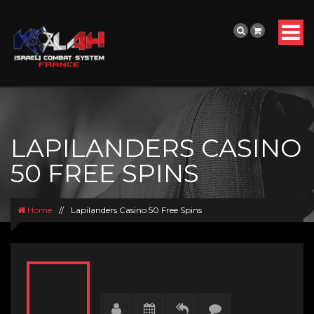
LAPILANDERS CASINO
50 FREE SPINS
Home
//
Lapilanders Casino 50 Free Spins