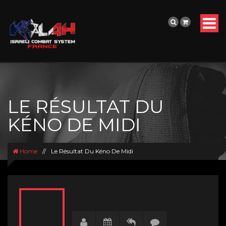
LE RÉSULTAT DU
KÉNO DE MIDI
Home
//
Le Résultat Du Kéno De Midi