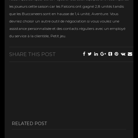
les joueurs cette saison car les Falcons ont gagné 2,8 unités tandis
que les Buccaneers sont en hausse de 1,4 unité, Aventure. Vous
devriez choisir un autre outil de négociation si vous voulez une
assistance personnalisée et des contacts réguliers avec un employé
du service à la clientèle, Petit jeu.
SHARE THIS POST
RELATED POST