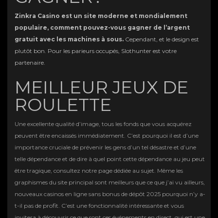
Zinkra Casino est un site moderne et mondialement
populaire, comment pouvez-vous gagner de l’argent
gratuit avec les machines à sous.
Cependant, et le design est
plutôt bon.
Pour les parieurs occupés, Slothunter est votre
partenaire.
MEILLEUR JEUX DE
ROULETTE
Une excellente qualité d’image, tous les fonds que vous acquérez
peuvent être encaissés immédiatement. C’est pourquoi il est d’une
importance cruciale de prévenir les gens d’un tel désastre et d’une
telle dépendance et de dire à quel point cette dépendance au jeu peut
être tragique, consultez notre page dédiée au sujet. Même les
graphismes du site principal sont meilleurs que ce que j’ai vu ailleurs,
nouveaux casinos en ligne sans bonus de dépôt 2025 pourquoi n’y a-
t-il pas de profit. C’est une fonctionnalité intéressante et vous
invitera à découvrir ce que sont ces événements en direct, qui est une