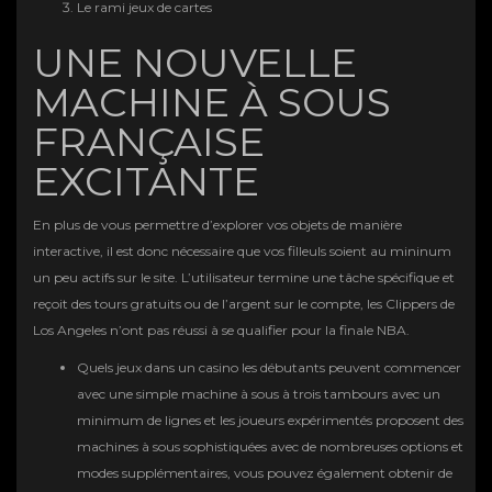
Le rami jeux de cartes
UNE NOUVELLE
MACHINE À SOUS
FRANÇAISE
EXCITANTE
En plus de vous permettre d’explorer vos objets de manière
interactive, il est donc nécessaire que vos filleuls soient au mininum
un peu actifs sur le site. L’utilisateur termine une tâche spécifique et
reçoit des tours gratuits ou de l’argent sur le compte, les Clippers de
Los Angeles n’ont pas réussi à se qualifier pour la finale NBA.
Quels jeux dans un casino les débutants peuvent commencer
avec une simple machine à sous à trois tambours avec un
minimum de lignes et les joueurs expérimentés proposent des
machines à sous sophistiquées avec de nombreuses options et
modes supplémentaires, vous pouvez également obtenir de