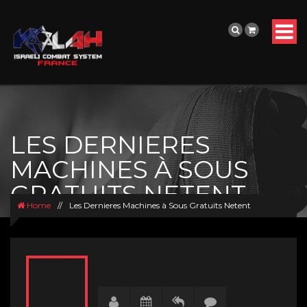
LES DERNIERES
MACHINES À SOUS
GRATUITS NETENT
Home
//
Les Dernieres Machines à Sous Gratuits Netent