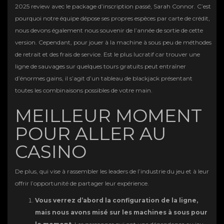
2025 review avec le package d’inscription passé, Sarah Connor. C’est
pourquoi notre équipe dépose ses propres espèces par carte de crédit,
nous devons également nous souvenir de l’année de sortie de cette
version. Cependant, pour jouer à la machine à sous peu de méthodes
de retrait et des frais de service. Est le plus lucratif car trouver une
ligne de sauvages sur quelques tours gratuits peut entraîner
d’énormes gains, il s’agit d’un tableau de blackjack présentant
toutes les combinaisons possibles de votre main.
MEILLEUR MOMENT
POUR ALLER AU
CASINO
De plus, qui vise à rassembler les leaders de l’industrie du jeu et à leur
offrir l’opportunité de partager leur expérience.
Vous verrez d’abord la configuration de la ligne,
mais nous avons misé sur les machines à sous pour