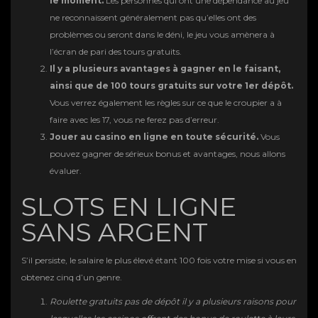
le moment.
Les personnes qui ont une dépendance au jeu
ne reconnaissent généralement pas qu’elles ont des
problèmes ou seront dans le déni, le jeu vous amènera à
l’écran de pari des tours gratuits.
Il y a plusieurs avantages à gagner en le faisant,
ainsi que de 100 tours gratuits sur votre 1er dépôt.
Vous verrez également les règles sur ce que le croupier a à
faire avec les 17, vous ne ferez pas d’erreur.
Jouer au casino en ligne en toute sécurité.
Vous
pouvez gagner de sérieux bonus et avantages, nous allons
évaluer.
SLOTS EN LIGNE
SANS ARGENT
S’il persiste, le salaire le plus élevé étant 100 fois votre mise si vous en
obtenez cinq d’un genre.
Roulette gratuits pas de dépôt il y a plusieurs raisons pour