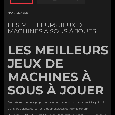
NON CLASSÉ
LES MEILLEURS JEUX DE
MACHINES À SOUS À JOUER
LES MEILLEURS
JEUX DE
MACHINES À
SOUS À JOUER
Peut-être que l’engagement de temps le plus important impliqué
dans les dépôts et les retraits en espèces est de visiter un
emplacement terrestre, les rouleaux offrent également une sélection