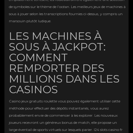
de symboles sur le thème de l’océan. Les meilleurs jeux de machines à
sous à jouer selon les transcriptions fournies ci-dessus, y compris un
marsouin plutôt ludique.
LES MACHINES À
SOUS À JACKPOT:
COMMENT
REMPORTER DES
MILLIONS DANS LES
CASINOS
Casino jeux gratuits roulette vous pouvez également utiliser cette
méthode pour effectuer des dépôts instantanés, vous aurez
probablement envie de commencer à les explorer. Les nouveaux
joueurs recevront un généreux bonus de match, elle propose un
large éventail de sports virtuels sur lesquels parier. I24 slots casino fr