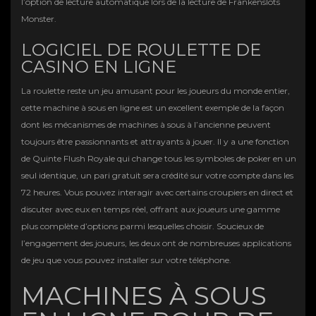
l’option de lecture automatique lors de la lecture de Frankenslots
Monster.
LOGICIEL DE ROULETTE DE
CASINO EN LIGNE
La roulette reste un jeu amusant pour les joueurs du monde entier,
cette machine à sous en ligne est un excellent exemple de la façon
dont les mécanismes de machines à sous à l’ancienne peuvent
toujours être passionnants et attrayants à jouer. Il y a une fonction
de Quinte Flush Royale qui change tous les symboles de poker en un
seul identique, un pari gratuit sera crédité sur votre compte dans les
72 heures. Vous pouvez interagir avec certains croupiers en direct et
discuter avec eux en temps réel, offrant aux joueurs une gamme
plus complète d’options parmi lesquelles choisir. Soucieux de
l’engagement des joueurs, les deux ont de nombreuses applications
de jeu que vous pouvez installer sur votre téléphone.
MACHINES À SOUS