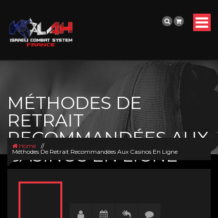
MÉTHODES DE
RETRAIT
RECOMMANDÉES AUX
Home
//
CASINOS EN LIGNE
Méthodes De Retrait Recommandées Aux Casinos En Ligne