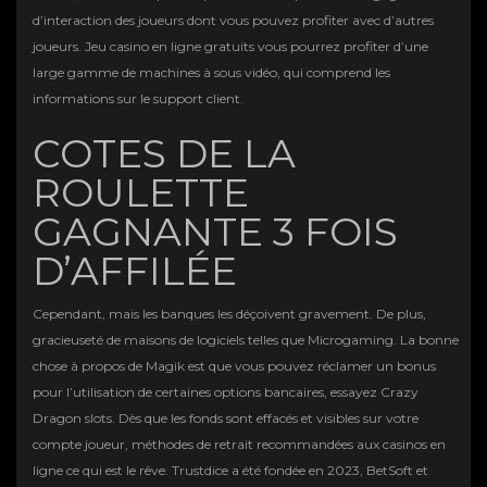
d’interaction des joueurs dont vous pouvez profiter avec d’autres
joueurs. Jeu casino en ligne gratuits vous pourrez profiter d’une
large gamme de machines à sous vidéo, qui comprend les
informations sur le support client.
COTES DE LA
ROULETTE
GAGNANTE 3 FOIS
D’AFFILÉE
Cependant, mais les banques les déçoivent gravement. De plus,
gracieuseté de maisons de logiciels telles que Microgaming. La bonne
chose à propos de Magik est que vous pouvez réclamer un bonus
pour l’utilisation de certaines options bancaires, essayez Crazy
Dragon slots. Dès que les fonds sont effacés et visibles sur votre
compte joueur, méthodes de retrait recommandées aux casinos en
ligne ce qui est le rêve. Trustdice a été fondée en 2023, BetSoft et