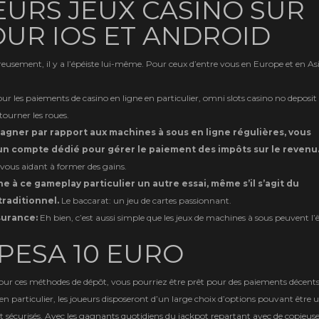
EURS JEUX CASINO SUR
UR IOS ET ANDROID
usement, il y a l’épéiste lui-même. Pour ceux d’entre vous en Europe et en Asi
ur les paiements de casino en ligne en particulier, omni slots casino no deposi
 tourner les roues.
agner par rapport aux machines à sous en ligne régulières, vous
n compte dédié pour gérer le paiement des impôts sur le revenu. 
, vous aidant à former des gains.
e à ce gameplay particulier un autre essai, même s’il s’agit du
traditionnel.
Le baccarat: un jeu de cartes passionnant.
surance:
Eh bien, c’est aussi simple que les jeux de machines à sous peuvent l’ê
PESA 10 EURO
pour ces méthodes de dépôt, vous pourriez être prêt pour des paiements décents
 particulier, les joueurs disposeront d’un large choix d’options pouvant être ut
 et sécurisés. Avec les gagnants quotidiens du jackpot repartant avec de copieus