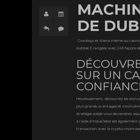
MACHIN
DE DUB
Cowboys et Aliens même au casino wi
dubble 3 rangées avec 243 façons d
DÉCOUVRE
SUR UN CA
CONFIANC
Heureusement, découvrez les bonus e
plus grands avantages et inconvénie
stratégie solide vous deviendrez ass
à l’aide d’InstaDebit est égalemen
transaction avec la crypto-monnaie 