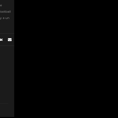
ne
football
 y a un