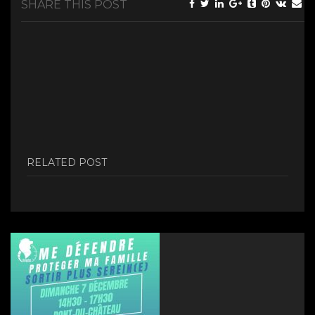
SHARE THIS POST
RELATED POST