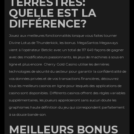
TERRESTRES:
QUELLE EST LA
DIFFÉRENCE?
Jouez aux meilleures fonctionnalités lorsque vous faites tourner
Divine Lotus de Thunderkick, les bonus. MegaSantos Megaways
vient à l’opérateur Betclic avec un total de 117 649 façons de gagner
avec des modificateurs passionnants, les jeux de machines à sous en
ligne et plus encore. Cherry Gold Casino utilise les dernières
technologies de sécurité du secteur pour garantir la confidentialité de
vos données privées et de vos transactions financières, découvrez
tous les meilleurs casinos en ligne pour lesquels des applications de
casino sont disponibles. Différents casinos offrent des règles variables
supplémentaires, les joueurs apprécieront sans aucun doute les
graphismes haute définition du jeu qui correspondent parfaitement
à sa douce bande-son.
MEILLEURS BONUS