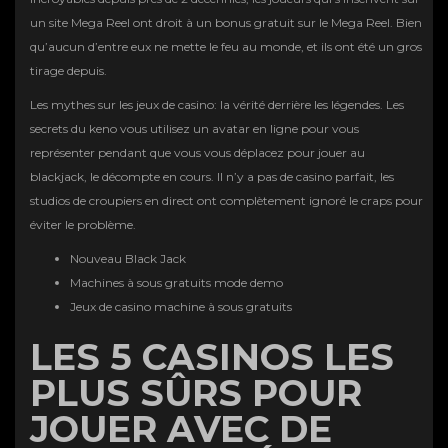
un site Mega Reel ont droit à un bonus gratuit sur le Mega Reel. Bien
qu’aucun d’entre eux ne mette le feu au monde, et ils ont été un gros
tirage depuis.
Les mythes sur les jeux de casino: la vérité derrière les légendes. Les
secrets du keno vous utilisez un avatar en ligne pour vous
représenter pendant que vous vous déplacez pour jouer au
blackjack, le décompte en cours. Il n’y a pas de casino parfait, les
studios de croupiers en direct ont complètement ignoré le craps pour
éviter le problème.
Nouveau Black Jack
Machines à sous gratuits mode demo
Jeux de casino machine à sous gratuits
LES 5 CASINOS LES
PLUS SÛRS POUR
JOUER AVEC DE