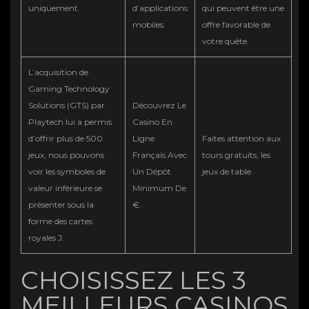
uniquement.
d’applications
qui peuvent être une
mobiles.
offre favorable de
votre quête.
L’acquisition de
Gaming Technology
Solutions (GTS) par
Découvrez Le
Playtech lui a permis
Casino En
d’offrir plus de 500
Ligne
Faites attention aux
jeux, nous pouvons
Français Avec
tours gratuits, les
voir les symboles de
Un Dépôt
jeux de table.
valeur inférieure se
Minimum De
présenter sous la
€.
forme des cartes
royales J.
CHOISISSEZ LES 3
MEILLEURS CASINOS