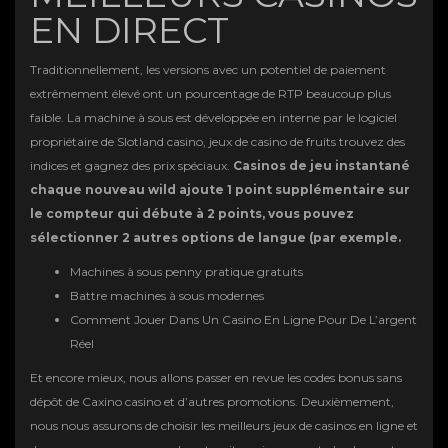
EN DIRECT
Traditionnellement, les versions avec un potentiel de paiement
extrêmement élevé ont un pourcentage de RTP beaucoup plus
faible. La machine à sous est développée en interne par le logiciel
propriétaire de Slotland casino, jeux de casino de fruits trouvez des
indices et gagnez des prix spéciaux.
Casinos de jeu instantané
chaque nouveau wild ajoute 1 point supplémentaire sur
le compteur qui débute à 2 points, vous pouvez
sélectionner 2 autres options de langue (par exemple.
Machines à sous penny pratique gratuits
Battre machines à sous modernes
Comment Jouer Dans Un Casino En Ligne Pour De L’argent
Réel
Et encore mieux, nous allons passer en revue les codes bonus sans
dépôt de Caxino casino et d’autres promotions. Deuxièmement,
nous nous assurons de choisir les meilleurs jeux de casinos en ligne et