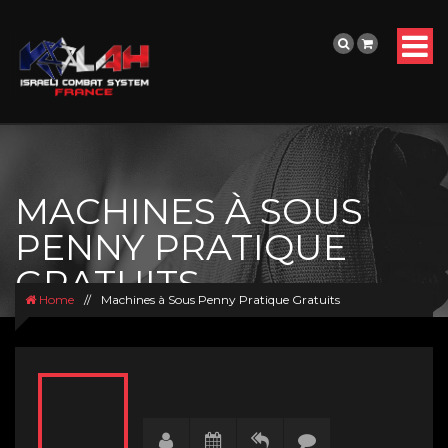
MACHINES À SOUS
PENNY PRATIQUE
GRATUITS
Home
//
Machines à Sous Penny Pratique Gratuits