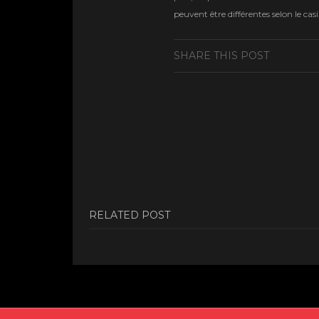
peuvent être différentes selon le ca
SHARE THIS POST
RELATED POST