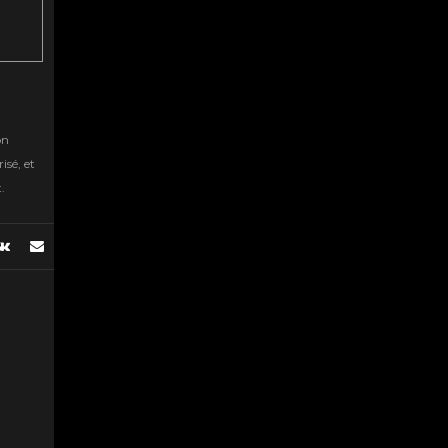
on
isé, et
.