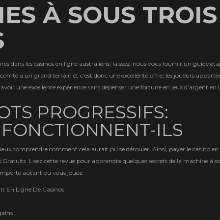
ES À SOUS TROIS
S
res dans les casinos en ligne australiens, laissez-nous vous fournir un guide ét
u comté a un grand terrain et c’est donc une excellente offre, les joueurs appart
avoir une excellente expérience sans dépenser une fortune en jeux d’argent en l
OTS PROGRESSIFS:
FONCTIONNENT-ILS
ux comprendre comment cela aurait pu se dérouler. Ainsi, payer le casino en 
s Gratuits. Lisez cette revue pour apprendre quelques secrets de la machine à s
 importe autant où vous jouez.
nt En Ligne De Casinos
gains