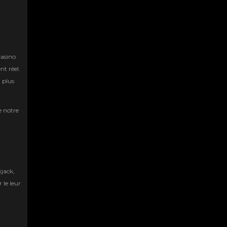
casino
nt réel.
n plus
e notre
kjack,
 le leur