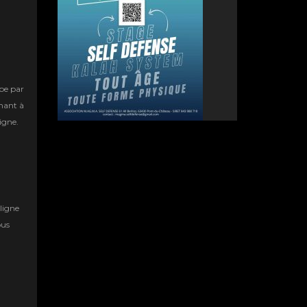
ape par
enant à
igne.
ligne
ous