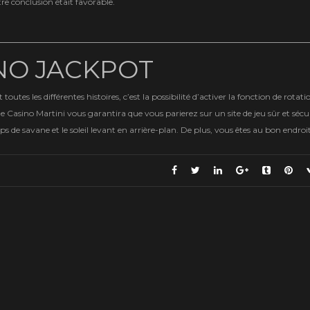
re conclusion était favorable.
NO JACKPOT
toutes les différentes histoires, c’est la possibilité d’activer la fonction de rotati
e Casino Martini vous garantira que vous parierez sur un site de jeu sûr et sécur
s de savane et le soleil levant en arrière-plan. De plus, vous êtes au bon endroit