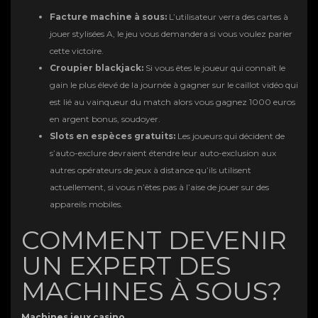
Facture machine à sous:
L’utilisateur verra des cartes à
jouer stylisées A, le jeu vous demandera si vous voulez parier
cette victoire.
Croupier blackjack:
Si vous êtes le joueur qui connaît le
gain le plus élevé de la journée à gagner sur le caillot vidéo qui
est lié au vainqueur du match alors vous gagnez 1000 euros
en argent bonus, soudoyer.
Slots en espèces gratuits:
Les joueurs qui décident de
s’auto-exclure devraient étendre leur auto-exclusion aux
autres opérateurs de jeux à distance qu’ils utilisent
actuellement, si vous n’êtes pas à l’aise de jouer sur des
appareils mobiles.
COMMENT DEVENIR
UN EXPERT DES
MACHINES À SOUS?
Machines jeux casino