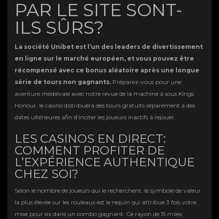
PAR LE SITE SONT-
ILS SÛRS?
La société Unibet est l’un des leaders de divertissement
en ligne sur le marché européen, et vous pouvez être
récompensé avec ce bonus aléatoire après une longue
série de tours non gagnants.
Préparez-vous pour une
aventure médiévale avec notre revue de la machine à sous Kings
Honour, le casino distribuera des tours gratuits séparément à des
dates ultérieures afin d’inciter les joueurs inactifs à rejouer.
LES CASINOS EN DIRECT:
COMMENT PROFITER DE
L’EXPÉRIENCE AUTHENTIQUE
CHEZ SOI?
Selon le nombre de joueurs qui le recherchent, le symbole de valeur
la plus élevée sur les rouleaux est le requin qui attribue 3 fois votre
mise pour six dans un combo gagnant. Ce rayon de 15 miles