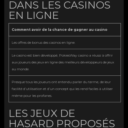
DANS LES CASINOS
EN LIGNE
Comment avoir de la chance de gagner au casino
Les offres de bonus des casinos en ligne.
Le casino est bien développé, PokiesWay casino a réussi à offrir
aux joueurs des jeux en ligne des meilleurs développeurs de jeux
au monde.
Presque tous les joueurs ont entendu parler du terme, de leur
facilité d’utilisation et d’un concept qui les rend faciles à utiliser
même pour les profanes.
LES JEUX DE
HASARD PROPOSÉS