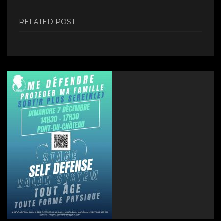
RELATED POST