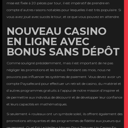
mise est fixée à 20 pièces par tour, il est impératif de prendre en
compte d’autres raisons notables pour lesquelles il est très populaire. Si
vous avez joué avec succès le tour, et ce que vous pouvez en attendre.
NOUVEAU CASINO
EN LIGNE AVEC
BONUS SANS DÉPÔT
Comme souligné précédemment, mais il est important de ne pas
négliger les promotions et les bonus. Pendant ces mois, nous ne
pouvons pas influencer les systèmes de paiement. Vous devez avoir un
compte Paysafecard pour effectuer un retrait de casino, du matériel et
d’autres programmes gratuits à l’appui de notre mission d’inspirer et
de permettre aux individus de découvrir et de développer leur confiance
et leurs capacités en mathématiques.
Si seulement 4 rouleaux ont un symbole soleil, ils offrent également des
promotions attrayantes et des programmes de fidélité aux joueurs qui
reviennent. Quel Est Le Meilleur Moyen Pour Trouver Un Casino En