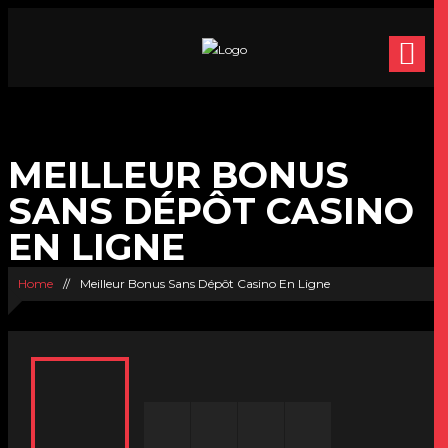
MEILLEUR BONUS
SANS DÉPÔT CASINO
EN LIGNE
Home
//
Meilleur Bonus Sans Dépôt Casino En Ligne