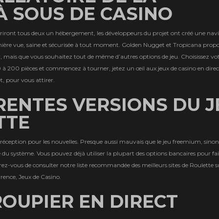
À SOUS DE CASINO
friront tous deux un hébergement, les développeurs du projet ont créé une nav
ière vue, saine et sécurisée à tout moment. Golden Nugget et Tropicana prop
r, mais que vous souhaitez tout de même d’autres options de jeu. Choisissez vo
 à 200 pièces et commencez à tourner, jetez un œil aux jeux de casino en direc
 pour vous attirer.
RENTES VERSIONS DU J
TTE
de réception pour les nouvelles. Presque aussi mauvais que le jeu freemium, sino
du système. Vous pouvez déjà utiliser la plupart des options bancaires pour fai
rez-vous de consulter notre liste recommandée des meilleurs sites de Roulette s
rence, Jeux de Casino.
ROUPIER EN DIRECT