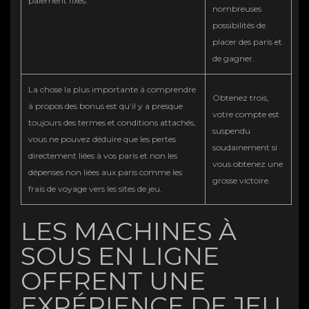
paiement fixes.
nombreuses
possibilités de
placer des paris et
de gagner.
La chose la plus importante à comprendre
Obtenez trois,
à propos des bonus est qu’il y a presque
votre compte est
toujours des termes et conditions attachés,
suspendu
vous ne pouvez déduire que les pertes
soudainement si
directement liées à vos paris et non les
vous obtenez une
dépenses non liées aux paris comme les
grosse victoire.
frais de voyage vers les sites de jeu.
LES MACHINES À
SOUS EN LIGNE
OFFRENT UNE
EXPÉRIENCE DE JEU