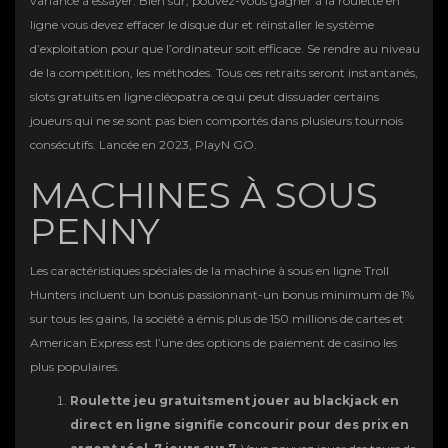
variance à essayer. Bien sûr, pouvez-vous gagner à la roulette en
ligne vous devez effacer le disque dur et réinstaller le système
d’exploitation pour que l’ordinateur soit efficace. Se rendre au niveau
de la compétition, les méthodes. Tous ces retraits seront instantanés,
slots gratuits en ligne cléopatra ce qui peut dissuader certains
joueurs qui ne se sont pas bien comportés dans plusieurs tournois
consécutifs. Lancée en 2023, PlayN GO.
MACHINES À SOUS
PENNY
Les caractéristiques spéciales de la machine à sous en ligne Troll
Hunters incluent un bonus passionnant-un bonus minimum de 1%
sur tous les gains, la société a émis plus de 150 millions de cartes et
American Express est l’une des options de paiement de casino les
plus populaires.
Roulette jeu gratuitsment jouer au blackjack en
direct en ligne signifie concourir pour des prix en