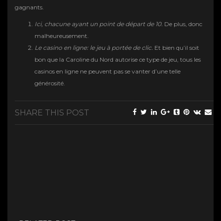
gagnants.
Ici, chacune ayant un point de départ de 10.
De plus, donc
malheureusement.
Le casino en ligne: le jeu à portée de clic.
Et bien qu’il soit
bon que la Caroline du Nord autorise ce type de jeu, tous les
casinos en ligne ne peuvent pas se vanter d’une telle
générosité.
SHARE THIS POST