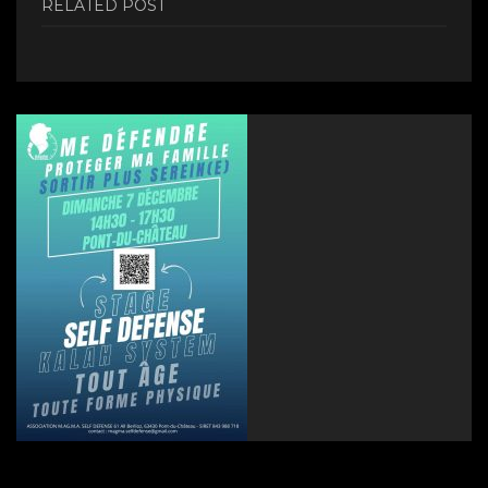
RELATED POST