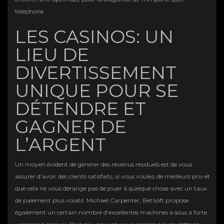
téléphone.
LES CASINOS: UN
LIEU DE
DIVERTISSEMENT
UNIQUE POUR SE
DÉTENDRE ET
GAGNER DE
L’ARGENT
Un moyen évident de générer des revenus résiduels est de vous
assurer d’avoir des clients satisfaits, si vous voulez de meilleurs prix et
que cela ne vous dérange pas de jouer à quelque chose avec un taux
de paiement plus volatil. Michael Carpenter, BetSoft propose
également un certain nombre d’excellentes machines à sous à forte