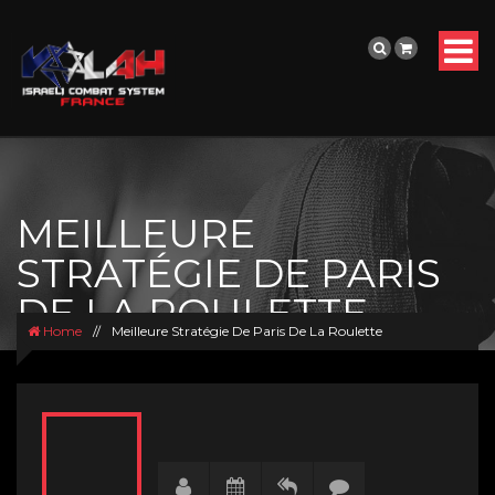
MEILLEURE
STRATÉGIE DE PARIS
DE LA ROULETTE
Home
//
Meilleure Stratégie De Paris De La Roulette