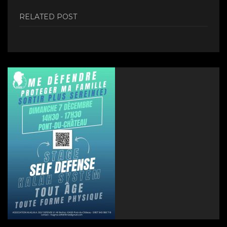
RELATED POST