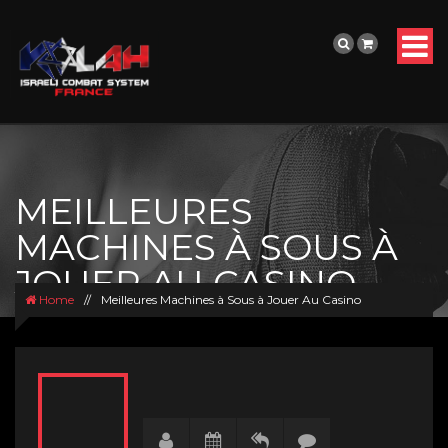
MEILLEURES
MACHINES À SOUS À
JOUER AU CASINO
Home
//
Meilleures Machines à Sous à Jouer Au Casino