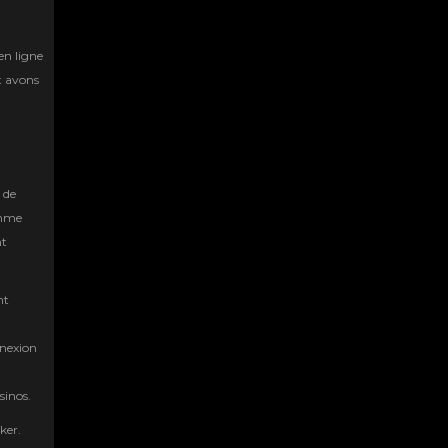
en ligne
t avons
 de
omme
nt
nt
nnexion
sinos.
ker.