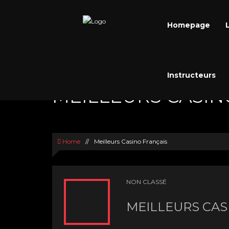
Homepage
Instructeurs
MEILLEURS CASIN
Home
//
Meilleurs Casino Français
NON CLASSÉ
MEILLEURS CAS