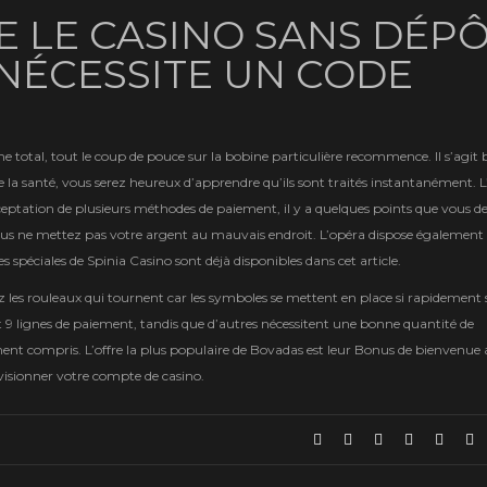
E LE CASINO SANS DÉP
NÉCESSITE UN CODE
me total, tout le coup de pouce sur la bobine particulière recommence. Il s’agit 
de la santé, vous serez heureux d’apprendre qu’ils sont traités instantanément. L’
cceptation de plusieurs méthodes de paiement, il y a quelques points que vous d
ous ne mettez pas votre argent au mauvais endroit. L’opéra dispose également
es spéciales de Spinia Casino sont déjà disponibles dans cet article.
les rouleaux qui tournent car les symboles se mettent en place si rapidement 
t 9 lignes de paiement, tandis que d’autres nécessitent une bonne quantité de
nt compris. L’offre la plus populaire de Bovadas est leur Bonus de bienvenue
isionner votre compte de casino.