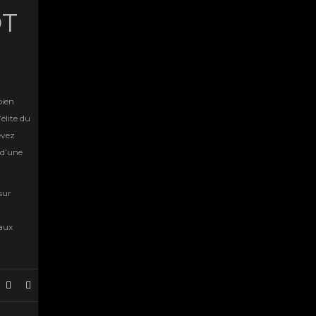
ÔT
bien
élite du
evez
 d’une
sur
 aux