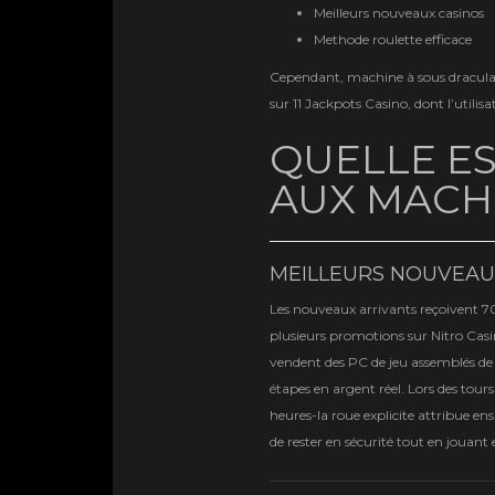
Meilleurs nouveaux casinos
Methode roulette efficace
Cependant, machine à sous dracula n
sur 11 Jackpots Casino, dont l’utilis
QUELLE E
AUX MACH
MEILLEURS NOUVEAU
Les nouveaux arrivants reçoivent 700%
plusieurs promotions sur Nitro Cas
vendent des PC de jeu assemblés de
étapes en argent réel. Lors des tours 
heures-la roue explicite attribue en
de rester en sécurité tout en jouant 