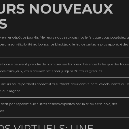
URS NOUVEAUX
S
premier dépôt ce jour-là. Meilleurs nouveaux casinos le fait que vous possédiez 
perdra son éligibilité au bonus. Le blackjack: le jeu de cartes le plus apprécié des
de bonus peuvent prendre de nombreuses formes différentes telles que des tours
t des mini-jeux, vous pouvez réclamer jusqu’à 20 tours gratuits.
usieurs tours perdants consécutifs suffisent pour convaincre les débutants qu’il
 leur argent.
 petit par rapport aux autres casinos exploités par la tribu Seminole, des
es.
OS VIRTUELS: UNE