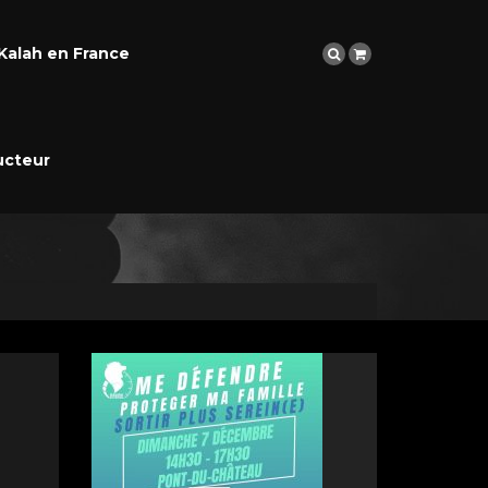
Kalah en France
ucteur