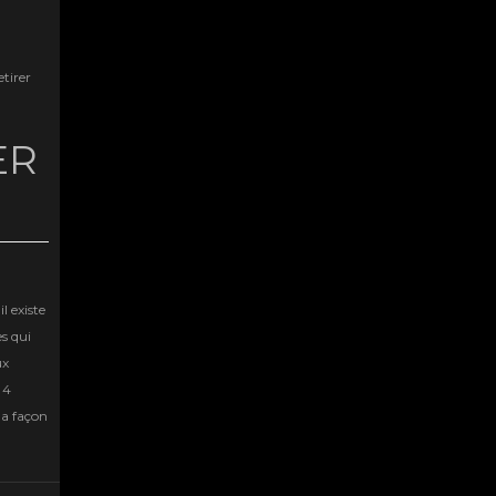
tirer
ER
l existe
s qui
ux
 4
la façon