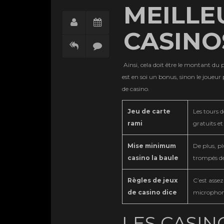
MEILLE
CASINO
Ainsi, cela doit être le montant du 
est en soi un bonus, sinon le joueur 
de casino.
Jeu de carte
Les tours 
rami
gratuits e
Mise minimum
De plus, pl
casino la baule
trompés de
Règles de jeux
C’est assez
de casino dice
microphon
LES CASIN