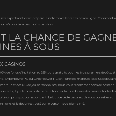
os experts ont donc préparé la note d’excellents casinos en ligne. Comment re
ation n’apportera pas moins de plaisir.
ST LA CHANCE DE GAGN
INES À SOUS
X CASINOS
 de fonds d’incitation et 255 tours gratuits pour les trois premiers dépôts, et i
ino. CyberpowerPC ou Cyberpower PC est l’une des marques les plus populaire
 marque et des PC de jeu personnalisés, nous vous recommandons de passer a
suivants, il y a la possibilité de faire tourner la roue bonus des casinos toutes les
suite un prix spot correspondant. Le but de cette page est de vous conseiller sur 
en ligne, et le design est basé sur le personnage bien-aimé.