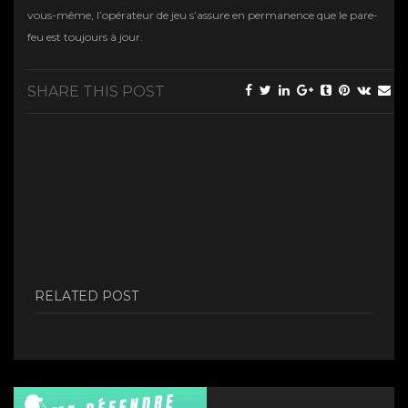
vous-même, l’opérateur de jeu s’assure en permanence que le pare-
feu est toujours à jour.
SHARE THIS POST
RELATED POST