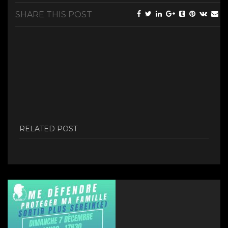
SHARE THIS POST
RELATED POST