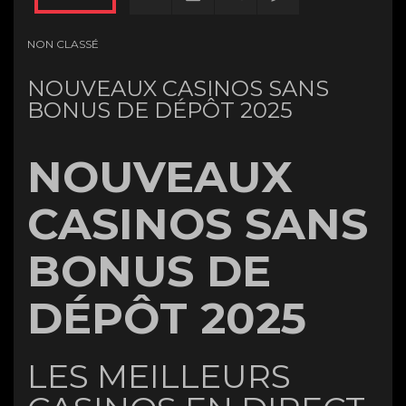
NON CLASSÉ
NOUVEAUX CASINOS SANS
BONUS DE DÉPÔT 2025
NOUVEAUX
CASINOS SANS
BONUS DE
DÉPÔT 2025
LES MEILLEURS