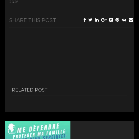
2025.
SHARE THIS POST
RELATED POST