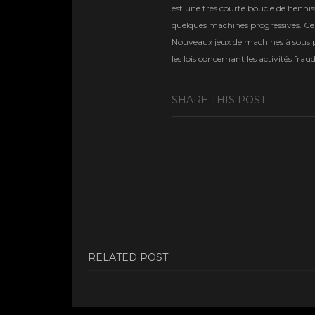
est une très courte boucle de hennis
quelques machines progressives. Ce q
Nouveaux jeux de machines à sous 
les lois concernant les activités fra
SHARE THIS POST
RELATED POST