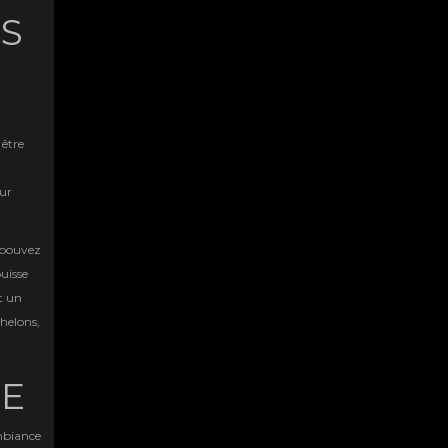
ES
 être
our
 pouvez
puisse
t un
helons,
NE
ambiance