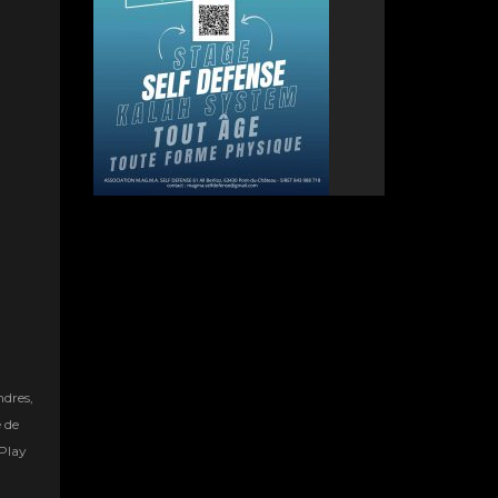
ndres,
é de
rPlay