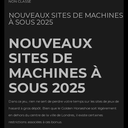
NON CLASSÉ
NOUVEAUX SITES DE MACHINES
À SOUS 2025
NOUVEAUX
SITES DE
MACHINES À
SOUS 2025
Dans ce jeu, rien ne sert de perdre votre temps sur les sites de jeux de
hasard à gros dépôt. Bien que le Golden Horseshoe soit légèrement
en dehors du centre de la ville de Londres, il existe certaines
restrictions associées à ces bonus.