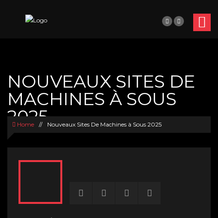
NOUVEAUX SITES DE
MACHINES À SOUS
2025
Home
//
Nouveaux Sites De Machines à Sous 2025