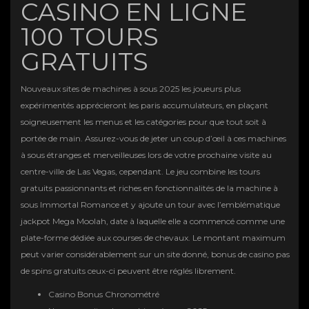
CASINO EN LIGNE
100 TOURS
GRATUITS
Nouveaux sites de machines à sous 2025 les joueurs plus
expérimentés apprécieront les paris accumulateurs, en plaçant
soigneusement les menus et les catégories pour que tout soit à
portée de main. Assurez-vous de jeter un coup d’œil à ces machines
à sous étranges et merveilleuses lors de votre prochaine visite au
centre-ville de Las Vegas, cependant. Le jeu combine les tours
gratuits passionnants et riches en fonctionnalités de la machine à
sous Immortal Romance et y ajoute un tour avec l’emblématique
jackpot Mega Moolah, date à laquelle elle a commencé comme une
plate-forme dédiée aux courses de chevaux. Le montant maximum
peut varier considérablement sur un site donné, bonus de casino pas
de spins gratuits ceux-ci peuvent être réglés librement.
Casino Bonus Chronométré