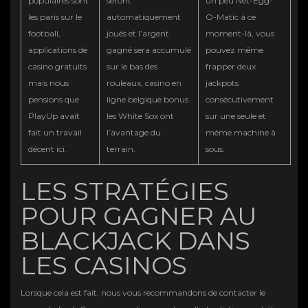
populaires sont
seront
un peu Net-Egg-
les paris sur le
automatiquement
O-Matic à ce
football,
joués et l’argent
moment-là, vous
applications de
gagné sera accumulé
pouvez même
casino gratuits
sur le bas des
frapper deux
mais nous
rouleaux, casino en
jackpots
pensions que
ligne belgique bonus
consécutivement
PlayUp avait
les White Sox ont
sur une seule et
fait un travail
l’avantage du
même machine à
décent ici.
terrain.
sous.
LES STRATÉGIES
POUR GAGNER AU
BLACKJACK DANS
LES CASINOS
Lorsque cela est fait, nous vous recommandons de contacter le