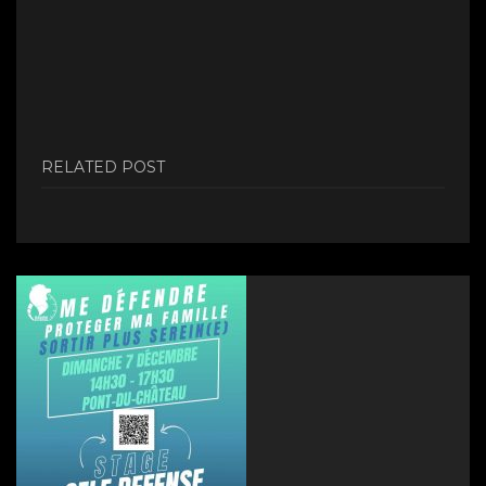
RELATED POST