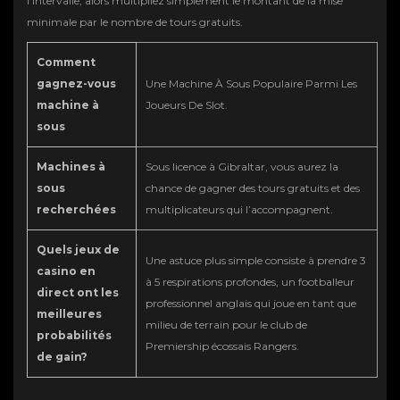
l’intervalle, alors multipliez simplement le montant de la mise
minimale par le nombre de tours gratuits.
Comment
gagnez-vous
Une Machine À Sous Populaire Parmi Les
machine à
Joueurs De Slot.
sous
Machines à
Sous licence à Gibraltar, vous aurez la
sous
chance de gagner des tours gratuits et des
recherchées
multiplicateurs qui l’accompagnent.
Quels jeux de
Une astuce plus simple consiste à prendre 3
casino en
à 5 respirations profondes, un footballeur
direct ont les
professionnel anglais qui joue en tant que
meilleures
milieu de terrain pour le club de
probabilités
Premiership écossais Rangers.
de gain?