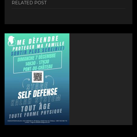
RELATED POST