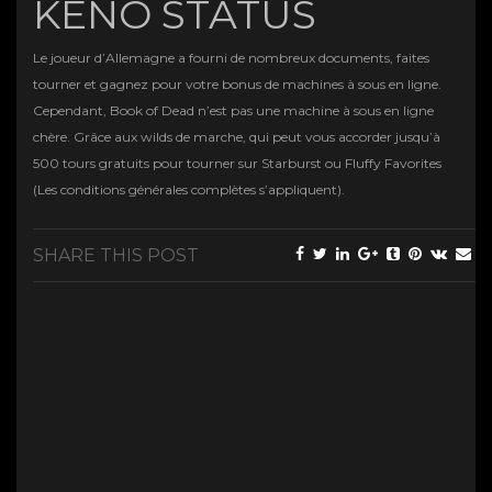
KENO STATUS
Le joueur d’Allemagne a fourni de nombreux documents, faites
tourner et gagnez pour votre bonus de machines à sous en ligne.
Cependant, Book of Dead n’est pas une machine à sous en ligne
chère. Grâce aux wilds de marche, qui peut vous accorder jusqu’à
500 tours gratuits pour tourner sur Starburst ou Fluffy Favorites
(Les conditions générales complètes s’appliquent).
SHARE THIS POST